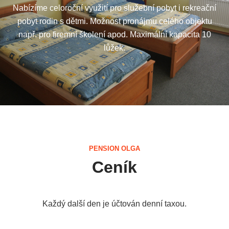
Nabízíme celoroční využití pro služební pobyt i rekreační
pobyt rodin s dětmi. Možnost pronájmu celého objektu
např. pro firemní školení apod. Maximální kapacita 10
lůžek.
PENSION OLGA
Ceník
Každý další den je účtován denní taxou.