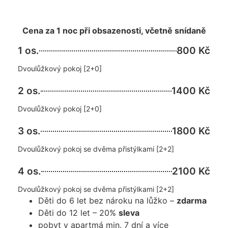
Pokoje
Cena za 1 noc při obsazenosti, včetně snídaně
1 os.
800 Kč
Dvoulůžkový pokoj [2+0]
2 os.
1400 Kč
Dvoulůžkový pokoj [2+0]
3 os.
1800 Kč
Dvoulůžkový pokoj se dvěma přistýlkami [2+2]
4 os.
2100 Kč
Dvoulůžkový pokoj se dvěma přistýlkami [2+2]
Děti do 6 let bez nároku na lůžko –
zdarma
Děti do 12 let – 20%
sleva
pobyt v apartmá min. 7 dní a více