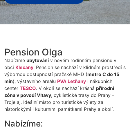
Pension Olga
Nabízíme
ubytování
v novém rodinném pensionu v
obci
Klecany
. Pension se nachází v klidném prostředí s
výbornou dostupností pražské MHD (
metro C do 15
min
), výstavního areálu
PVA Letňany
i nákupních
center
TESCO
. V okolí se nachází krásná
přírodní
zóna v povodí Vltavy
, cyklistické trasy do Prahy –
Troje aj. Ideální místo pro turistické výlety za
historickými i kulturními památkami Prahy a okolí.
Nabízíme: